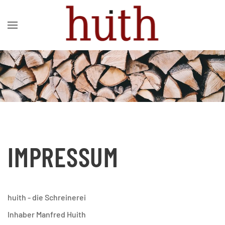
Zum Hauptinhalt springen
IMPRESSUM
huith - die Schreinerei
Inhaber
Manfred Huith