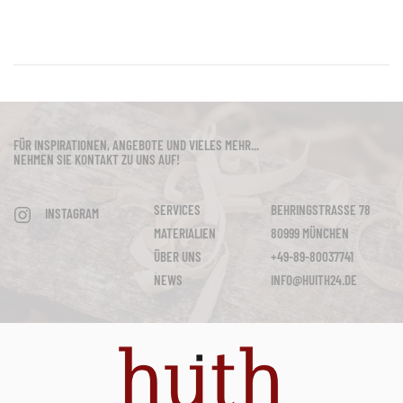
FÜR INSPIRATIONEN, ANGEBOTE UND VIELES MEHR...
NEHMEN SIE KONTAKT ZU UNS AUF!
SERVICES
BEHRINGSTRASSE 78
INSTAGRAM
MATERIALIEN
80999 MÜNCHEN
ÜBER UNS
+49-89-80037741
NEWS
INFO@HUITH24.DE